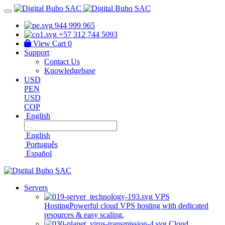
944 999 965
+57 312 744 5093
View Cart
0
Support
Contact Us
Knowledgebase
USD
PEN
USD
COP
English
English
Português
Español
Servers
VPS
Hosting
Powerful cloud VPS hosting with dedicated
resources & easy scaling.
Cloud