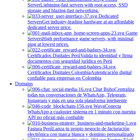
Server
Lightning-fast servers with root access, SSD
storage and blazing-fast networking.
Dedicated
Servers
Get industry-leading hardware at an affordable
dedicated server price.
Game
Servers
High performance game servers, with minimal
ping at lowest prices.
Certificados Digitales Perú
Valida tu identidad y firma
documentos con seguridad jurídica en Perú
Certificados Digitales Colombia
Autenticación digital
confiable para empresas en Colombia
Domains
Chat Buho
Centraliza
todas tus conversaciones de WhatsApp, Telegram,
Instagram y más en una sola plataforma inteligente
Waya
Conecta
WhatsApp a cualquier sistema en 1 minuto con nuestra
API no oficial más confiable
Fastura Perú
Lanza tu propio negocio de facturación
electrónica con marca blanca y dominio personalizado
Factura Fácil