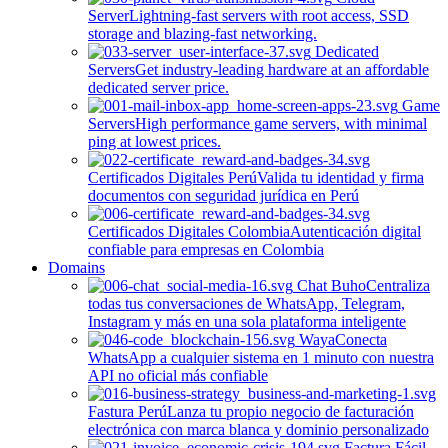
Server
Lightning-fast servers with root access, SSD
storage and blazing-fast networking.
Dedicated
Servers
Get industry-leading hardware at an affordable
dedicated server price.
Game
Servers
High performance game servers, with minimal
ping at lowest prices.
Certificados Digitales Perú
Valida tu identidad y firma
documentos con seguridad jurídica en Perú
Certificados Digitales Colombia
Autenticación digital
confiable para empresas en Colombia
Domains
Chat Buho
Centraliza
todas tus conversaciones de WhatsApp, Telegram,
Instagram y más en una sola plataforma inteligente
Waya
Conecta
WhatsApp a cualquier sistema en 1 minuto con nuestra
API no oficial más confiable
Fastura Perú
Lanza tu propio negocio de facturación
electrónica con marca blanca y dominio personalizado
Factura Fácil