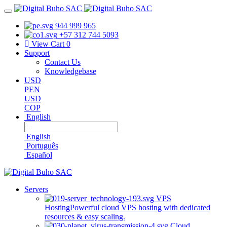
944 999 965
+57 312 744 5093
View Cart
0
Support
Contact Us
Knowledgebase
USD
PEN
USD
COP
English
English
Português
Español
Servers
VPS
Hosting
Powerful cloud VPS hosting with dedicated
resources & easy scaling.
Cloud