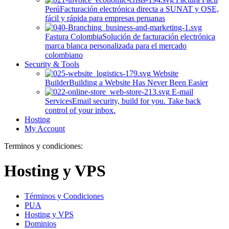
Perú
Facturación electrónica directa a SUNAT y OSE,
fácil y rápida para empresas peruanas
Fastura Colombia
Solución de facturación electrónica
marca blanca personalizada para el mercado
colombiano
Security & Tools
Website
Builder
Building a Website Has Never Been Easier
E-mail
Services
Email security, build for you. Take back
control of your inbox.
Hosting
My Account
Terminos y condiciones:
Hosting y VPS
Términos y Condiciones
PUA
Hosting y VPS
Dominios