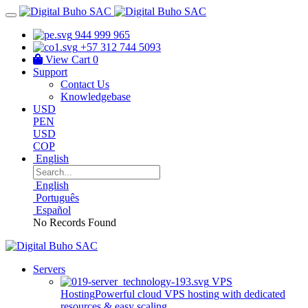
944 999 965
+57 312 744 5093
View Cart
0
Support
Contact Us
Knowledgebase
USD
PEN
USD
COP
English
English
Português
Español
No Records Found
Servers
VPS
Hosting
Powerful cloud VPS hosting with dedicated
resources & easy scaling.