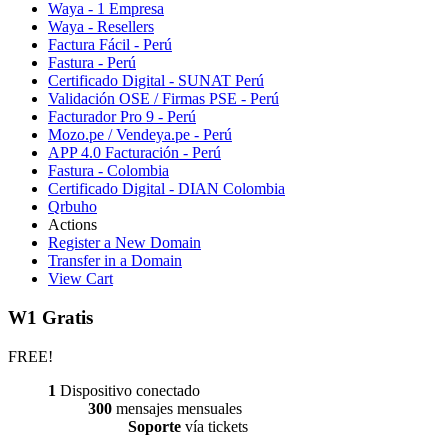
Waya - 1 Empresa
Waya - Resellers
Factura Fácil - Perú
Fastura - Perú
Certificado Digital - SUNAT Perú
Validación OSE / Firmas PSE - Perú
Facturador Pro 9 - Perú
Mozo.pe / Vendeya.pe - Perú
APP 4.0 Facturación - Perú
Fastura - Colombia
Certificado Digital - DIAN Colombia
Qrbuho
Actions
Register a New Domain
Transfer in a Domain
View Cart
W1 Gratis
FREE!
1
Dispositivo conectado
300
mensajes mensuales
Soporte
vía tickets