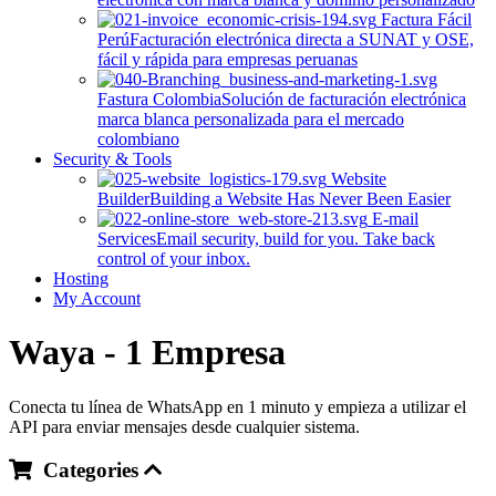
Factura Fácil
Perú
Facturación electrónica directa a SUNAT y OSE,
fácil y rápida para empresas peruanas
Fastura Colombia
Solución de facturación electrónica
marca blanca personalizada para el mercado
colombiano
Security & Tools
Website
Builder
Building a Website Has Never Been Easier
E-mail
Services
Email security, build for you. Take back
control of your inbox.
Hosting
My Account
Waya - 1 Empresa
Conecta tu línea de WhatsApp en 1 minuto y empieza a utilizar el
API para enviar mensajes desde cualquier sistema.
Categories