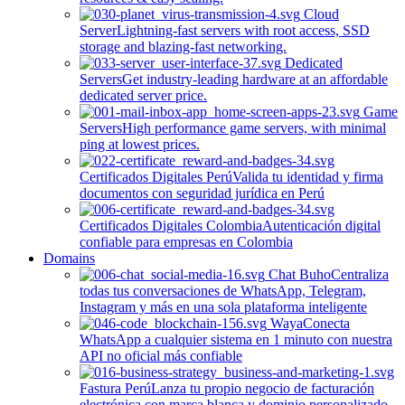
Cloud
Server
Lightning-fast servers with root access, SSD
storage and blazing-fast networking.
Dedicated
Servers
Get industry-leading hardware at an affordable
dedicated server price.
Game
Servers
High performance game servers, with minimal
ping at lowest prices.
Certificados Digitales Perú
Valida tu identidad y firma
documentos con seguridad jurídica en Perú
Certificados Digitales Colombia
Autenticación digital
confiable para empresas en Colombia
Domains
Chat Buho
Centraliza
todas tus conversaciones de WhatsApp, Telegram,
Instagram y más en una sola plataforma inteligente
Waya
Conecta
WhatsApp a cualquier sistema en 1 minuto con nuestra
API no oficial más confiable
Fastura Perú
Lanza tu propio negocio de facturación
electrónica con marca blanca y dominio personalizado