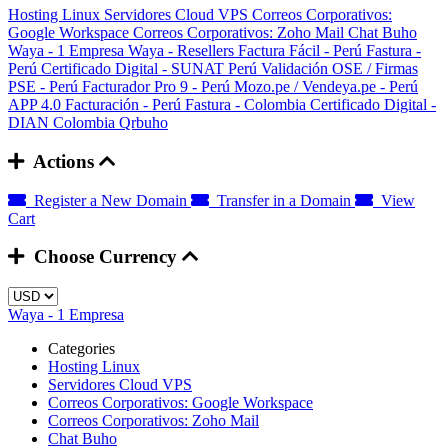
Hosting Linux
Servidores Cloud VPS
Correos Corporativos:
Google Workspace
Correos Corporativos: Zoho Mail
Chat Buho
Waya - 1 Empresa
Waya - Resellers
Factura Fácil - Perú
Fastura -
Perú
Certificado Digital - SUNAT Perú
Validación OSE / Firmas
PSE - Perú
Facturador Pro 9 - Perú
Mozo.pe / Vendeya.pe - Perú
APP 4.0 Facturación - Perú
Fastura - Colombia
Certificado Digital -
DIAN Colombia
Qrbuho
Actions
Register a New Domain
Transfer in a Domain
View
Cart
Choose Currency
Waya - 1 Empresa
Categories
Hosting Linux
Servidores Cloud VPS
Correos Corporativos: Google Workspace
Correos Corporativos: Zoho Mail
Chat Buho