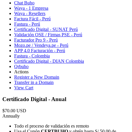
Chat Buho
Waya - 1 Empresa
Waya - Resellers
Factura Fácil - Perú
Fastura - Perú
Certificado Digital - SUNAT Perú
Validación OSE / Firmas PSE - Perú
Facturador Pro 9 - Perú
Mozo.pe / Vendeya.pe - Perú
APP 4.0 Facturación - Perú
Fastura - Colombia
Certificado Digital - DIAN Colombia
Qrbuho
Actions
Register a New Domain
Transfer in a Domain
View Cart
Certificado Digital - Anual
$70.00 USD
Annually
Todo el proceso de validación es remoto
Usa el Cupón
CERTBUHO
y obtén hasta S/ 50.00 de