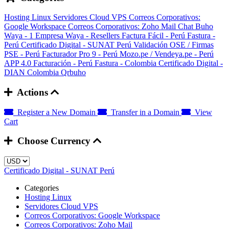
Hosting Linux
Servidores Cloud VPS
Correos Corporativos:
Google Workspace
Correos Corporativos: Zoho Mail
Chat Buho
Waya - 1 Empresa
Waya - Resellers
Factura Fácil - Perú
Fastura -
Perú
Certificado Digital - SUNAT Perú
Validación OSE / Firmas
PSE - Perú
Facturador Pro 9 - Perú
Mozo.pe / Vendeya.pe - Perú
APP 4.0 Facturación - Perú
Fastura - Colombia
Certificado Digital -
DIAN Colombia
Qrbuho
Actions
Register a New Domain
Transfer in a Domain
View
Cart
Choose Currency
Certificado Digital - SUNAT Perú
Categories
Hosting Linux
Servidores Cloud VPS
Correos Corporativos: Google Workspace
Correos Corporativos: Zoho Mail