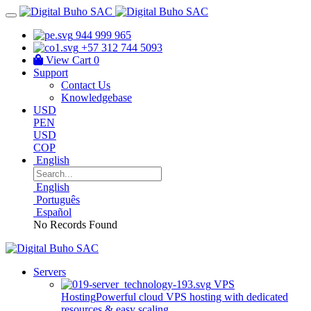
944 999 965
+57 312 744 5093
View Cart
0
Support
Contact Us
Knowledgebase
USD
PEN
USD
COP
English
English
Português
Español
No Records Found
Servers
VPS
Hosting
Powerful cloud VPS hosting with dedicated
resources & easy scaling.