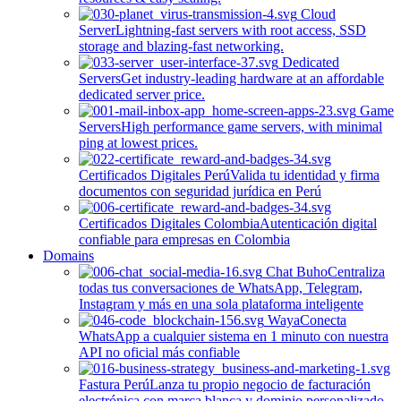
Cloud
Server
Lightning-fast servers with root access, SSD
storage and blazing-fast networking.
Dedicated
Servers
Get industry-leading hardware at an affordable
dedicated server price.
Game
Servers
High performance game servers, with minimal
ping at lowest prices.
Certificados Digitales Perú
Valida tu identidad y firma
documentos con seguridad jurídica en Perú
Certificados Digitales Colombia
Autenticación digital
confiable para empresas en Colombia
Domains
Chat Buho
Centraliza
todas tus conversaciones de WhatsApp, Telegram,
Instagram y más en una sola plataforma inteligente
Waya
Conecta
WhatsApp a cualquier sistema en 1 minuto con nuestra
API no oficial más confiable
Fastura Perú
Lanza tu propio negocio de facturación
electrónica con marca blanca y dominio personalizado