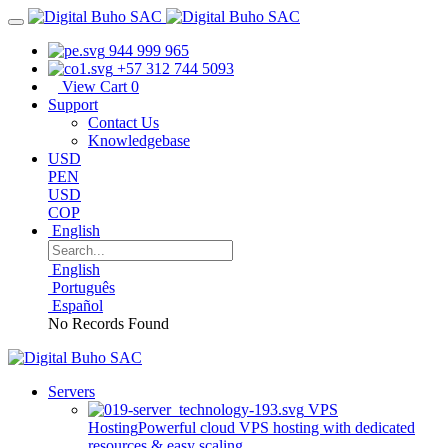
944 999 965
+57 312 744 5093
View Cart
0
Support
Contact Us
Knowledgebase
USD
PEN
USD
COP
English
English
Português
Español
No Records Found
Servers
VPS
Hosting
Powerful cloud VPS hosting with dedicated
resources & easy scaling.