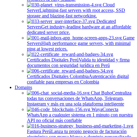
Cloud
Server
Lightning-fast servers with root access, SSD
storage and blazing-fast networking.
Dedicated
Servers
Get industry-leading hardware at an affordable
dedicated server price.
Game
Servers
High performance game servers, with minimal
ping at lowest prices.
Certificados Digitales Perú
Valida tu identidad y firma
documentos con seguridad jurídica en Perú
Certificados Digitales Colombia
Autenticación digital
confiable para empresas en Colombia
Domains
Chat Buho
Centraliza
todas tus conversaciones de WhatsApp, Telegram,
Instagram y más en una sola plataforma inteligente
Waya
Conecta
WhatsApp a cualquier sistema en 1 minuto con nuestra
API no oficial más confiable
Fastura Perú
Lanza tu propio negocio de facturación
electrónica con marca blanca y dominio personalizado