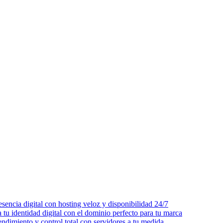
esencia digital con hosting veloz y disponibilidad 24/7
 tu identidad digital con el dominio perfecto para tu marca
dimiento y control total con servidores a tu medida