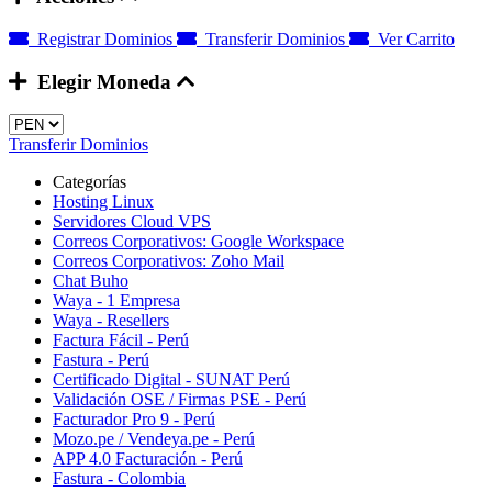
Registrar Dominios
Transferir Dominios
Ver Carrito
Elegir Moneda
Transferir Dominios
Categorías
Hosting Linux
Servidores Cloud VPS
Correos Corporativos: Google Workspace
Correos Corporativos: Zoho Mail
Chat Buho
Waya - 1 Empresa
Waya - Resellers
Factura Fácil - Perú
Fastura - Perú
Certificado Digital - SUNAT Perú
Validación OSE / Firmas PSE - Perú
Facturador Pro 9 - Perú
Mozo.pe / Vendeya.pe - Perú
APP 4.0 Facturación - Perú
Fastura - Colombia