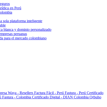
seguros
rídica en Perú
Colombia
 sola plataforma inteligente
able
rca blanca y dominio personalizado
 empresas peruanas
ada para el mercado colombiano
presa
Waya - Resellers
Factura Fácil - Perú
Fastura - Perú
Certificado
rú
Fastura - Colombia
Certificado Digital - DIAN Colombia
Qrbuho