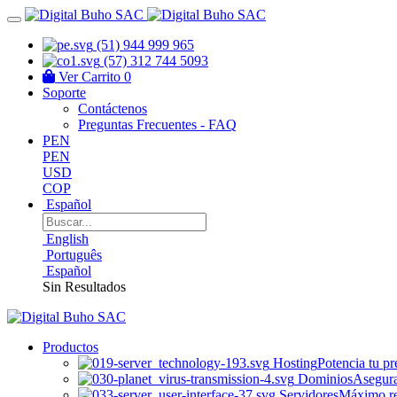
(51) 944 999 965
(57) 312 744 5093
Ver Carrito
0
Soporte
Contáctenos
Preguntas Frecuentes - FAQ
PEN
PEN
USD
COP
Español
English
Português
Español
Sin Resultados
Productos
Hosting
Potencia tu pr
Dominios
Asegura
Servidores
Máximo ren