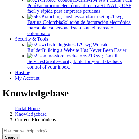
Perú
Facturación electrónica directa a SUNAT y OSE,
fácil y rápida para empresas peruanas
Fastura Colombia
Solución de facturación electrónica
marca blanca personalizada para el mercado
colombiano
Security & Tools
Website
Builder
Building a Website Has Never Been Easier
E-mail
Services
Email security, build for you. Take back
control of your inbox.
Hosting
My Account
Knowledgebase
Portal Home
Knowledgebase
Correos Electrónicos
Search