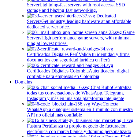
Server
Lightning-fast servers with root access, SSD
storage and blazing-fast networking.
Dedicated
Servers
Get industry-leading hardware at an affordable
dedicated server price.
Game
Servers
High performance game servers, with minimal
ping at lowest prices.
Certificados Digitales Perú
Valida tu identidad y firma
documentos con seguridad jurídica en Perú
Certificados Digitales Colombia
Autenticación digital
confiable para empresas en Colombia
Domains
Chat Buho
Centraliza
todas tus conversaciones de WhatsApp, Telegram,
Instagram y más en una sola plataforma inteligente
Waya
Conecta
WhatsApp a cualquier sistema en 1 minuto con nuestra
API no oficial más confiable
Fastura Perú
Lanza tu propio negocio de facturación
electrónica con marca blanca y dominio personalizado
Factura Fácil