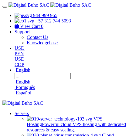
944 999 965
+57 312 744 5093
View Cart
0
Support
Contact Us
Knowledgebase
USD
PEN
USD
COP
English
English
Português
Español
Servers
VPS
Hosting
Powerful cloud VPS hosting with dedicated
resources & easy scaling.
Cloud