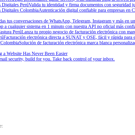
s Digitales Perú
Valida tu identidad y firma documentos con seguridad ju
s Digitales Colombia
Autenticación digital confiable para empresas en 
odas tus conversaciones de WhatsApp, Telegram, Instagram y más en una
a cualquier sistema en 1 minuto con nuestra API no oficial más confi
astura Perú
Lanza tu propio negocio de facturación electrónica con ma
rú
Facturación electrónica directa a SUNAT y OSE, fácil y rápida para
 Colombia
Solución de facturación electrónica marca blanca personaliz
g a Website Has Never Been Easier
ail security, build for you. Take back control of your inbox.
se: