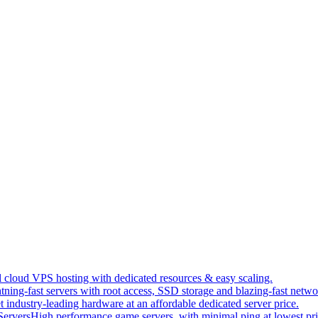
 cloud VPS hosting with dedicated resources & easy scaling.
tning-fast servers with root access, SSD storage and blazing-fast netwo
t industry-leading hardware at an affordable dedicated server price.
ervers
High performance game servers, with minimal ping at lowest pri