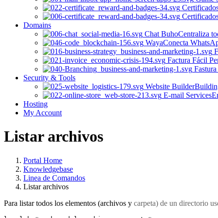
Certificado
Certificado
Domains
Chat Buho
Centraliza t
Waya
Conecta WhatsApp 
F
Factura Fácil Pe
Fastura
Security & Tools
Website Builder
Buildin
E-mail Services
Em
Hosting
My Account
Listar archivos
Portal Home
Knowledgebase
Linea de Comandos
Listar archivos
Para listar todos los elementos (archivos y
carpeta) de un directorio u