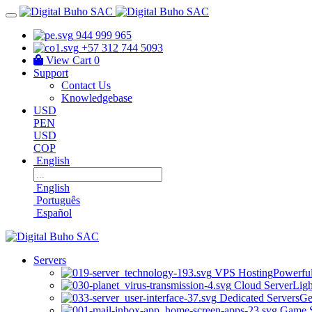
944 999 965
+57 312 744 5093
View Cart
0
Support
Contact Us
Knowledgebase
USD
PEN
USD
COP
English
English
Português
Español
Servers
VPS Hosting
Powerful
Cloud Server
Ligh
Dedicated Servers
Ge
Game S