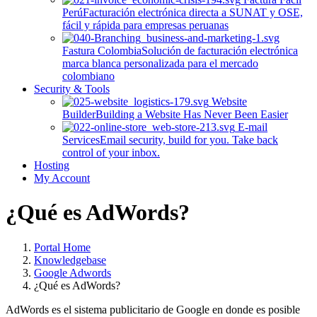
Perú
Facturación electrónica directa a SUNAT y OSE,
fácil y rápida para empresas peruanas
Fastura Colombia
Solución de facturación electrónica
marca blanca personalizada para el mercado
colombiano
Security & Tools
Website
Builder
Building a Website Has Never Been Easier
E-mail
Services
Email security, build for you. Take back
control of your inbox.
Hosting
My Account
¿Qué es AdWords?
Portal Home
Knowledgebase
Google Adwords
¿Qué es AdWords?
AdWords es el sistema publicitario de Google en donde es posible