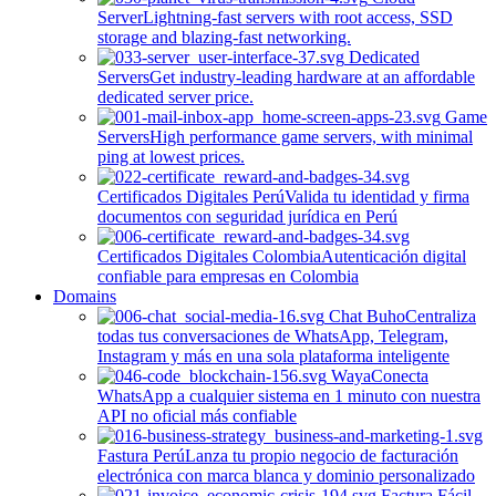
Server
Lightning-fast servers with root access, SSD
storage and blazing-fast networking.
Dedicated
Servers
Get industry-leading hardware at an affordable
dedicated server price.
Game
Servers
High performance game servers, with minimal
ping at lowest prices.
Certificados Digitales Perú
Valida tu identidad y firma
documentos con seguridad jurídica en Perú
Certificados Digitales Colombia
Autenticación digital
confiable para empresas en Colombia
Domains
Chat Buho
Centraliza
todas tus conversaciones de WhatsApp, Telegram,
Instagram y más en una sola plataforma inteligente
Waya
Conecta
WhatsApp a cualquier sistema en 1 minuto con nuestra
API no oficial más confiable
Fastura Perú
Lanza tu propio negocio de facturación
electrónica con marca blanca y dominio personalizado
Factura Fácil