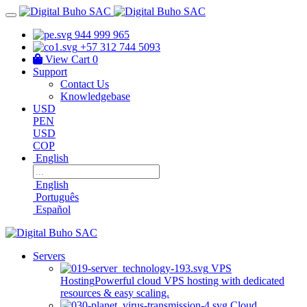
944 999 965
+57 312 744 5093
View Cart
0
Support
Contact Us
Knowledgebase
USD
PEN
USD
COP
English
English
Português
Español
Servers
VPS
Hosting
Powerful cloud VPS hosting with dedicated
resources & easy scaling.
Cloud