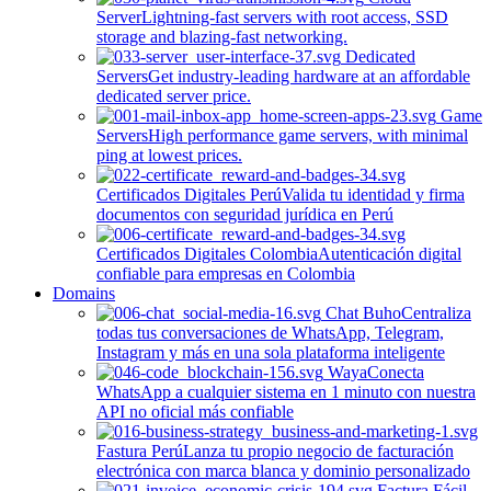
Server
Lightning-fast servers with root access, SSD
storage and blazing-fast networking.
Dedicated
Servers
Get industry-leading hardware at an affordable
dedicated server price.
Game
Servers
High performance game servers, with minimal
ping at lowest prices.
Certificados Digitales Perú
Valida tu identidad y firma
documentos con seguridad jurídica en Perú
Certificados Digitales Colombia
Autenticación digital
confiable para empresas en Colombia
Domains
Chat Buho
Centraliza
todas tus conversaciones de WhatsApp, Telegram,
Instagram y más en una sola plataforma inteligente
Waya
Conecta
WhatsApp a cualquier sistema en 1 minuto con nuestra
API no oficial más confiable
Fastura Perú
Lanza tu propio negocio de facturación
electrónica con marca blanca y dominio personalizado
Factura Fácil