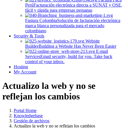
Perú
Facturación electrónica directa a SUNAT y OSE,
fácil y rápida para empresas peruanas
Fastura Colombia
Solución de facturación electrónica
marca blanca personalizada para el mercado
colombiano
Security & Tools
Website
Builder
Building a Website Has Never Been Easier
E-mail
Services
Email security, build for you. Take back
control of your inbox.
Hosting
My Account
Actualizo la web y no se
reflejan los cambios
Portal Home
Knowledgebase
Gestión de archivos
Actualizo la web y no se reflejan los cambios