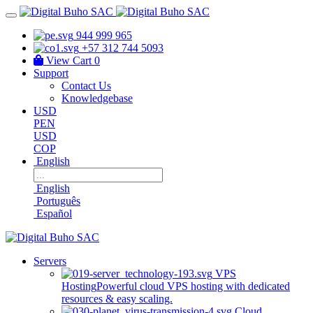
944 999 965
+57 312 744 5093
View Cart
0
Support
Contact Us
Knowledgebase
USD
PEN
USD
COP
English
English
Português
Español
Servers
VPS
Hosting
Powerful cloud VPS hosting with dedicated
resources & easy scaling.
Cloud