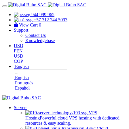
944 999 965
+57 312 744 5093
View Cart
0
Support
Contact Us
Knowledgebase
USD
PEN
USD
COP
English
English
Português
Español
Servers
VPS
Hosting
Powerful cloud VPS hosting with dedicated
resources & easy scaling.
Cloud