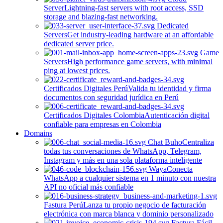
Server
Lightning-fast servers with root access, SSD
storage and blazing-fast networking.
Dedicated
Servers
Get industry-leading hardware at an affordable
dedicated server price.
Game
Servers
High performance game servers, with minimal
ping at lowest prices.
Certificados Digitales Perú
Valida tu identidad y firma
documentos con seguridad jurídica en Perú
Certificados Digitales Colombia
Autenticación digital
confiable para empresas en Colombia
Domains
Chat Buho
Centraliza
todas tus conversaciones de WhatsApp, Telegram,
Instagram y más en una sola plataforma inteligente
Waya
Conecta
WhatsApp a cualquier sistema en 1 minuto con nuestra
API no oficial más confiable
Fastura Perú
Lanza tu propio negocio de facturación
electrónica con marca blanca y dominio personalizado
Factura Fácil