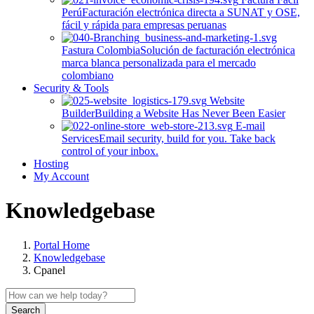
Perú
Facturación electrónica directa a SUNAT y OSE,
fácil y rápida para empresas peruanas
Fastura Colombia
Solución de facturación electrónica
marca blanca personalizada para el mercado
colombiano
Security & Tools
Website
Builder
Building a Website Has Never Been Easier
E-mail
Services
Email security, build for you. Take back
control of your inbox.
Hosting
My Account
Knowledgebase
Portal Home
Knowledgebase
Cpanel
Search