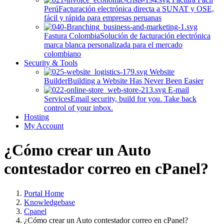
Perú
Facturación electrónica directa a SUNAT y OSE,
fácil y rápida para empresas peruanas
Fastura Colombia
Solución de facturación electrónica
marca blanca personalizada para el mercado
colombiano
Security & Tools
Website
Builder
Building a Website Has Never Been Easier
E-mail
Services
Email security, build for you. Take back
control of your inbox.
Hosting
My Account
¿Cómo crear un Auto
contestador correo en cPanel?
Portal Home
Knowledgebase
Cpanel
¿Cómo crear un Auto contestador correo en cPanel?