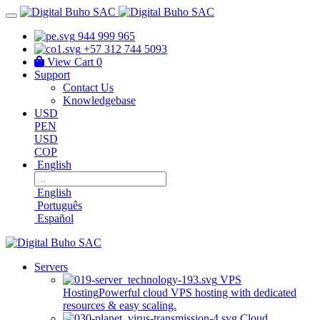
944 999 965
+57 312 744 5093
View Cart
0
Support
Contact Us
Knowledgebase
USD
PEN
USD
COP
English
English
Português
Español
Servers
VPS
Hosting
Powerful cloud VPS hosting with dedicated
resources & easy scaling.
Cloud