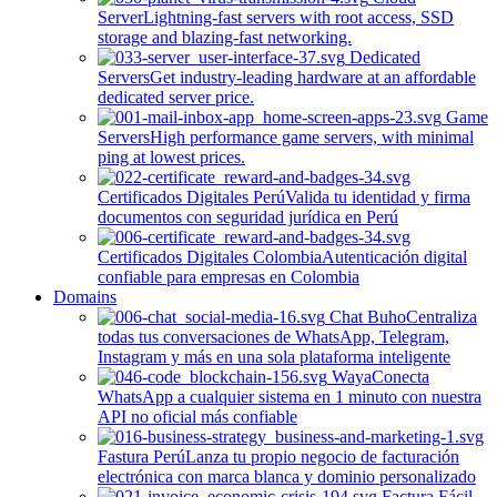
Server
Lightning-fast servers with root access, SSD
storage and blazing-fast networking.
Dedicated
Servers
Get industry-leading hardware at an affordable
dedicated server price.
Game
Servers
High performance game servers, with minimal
ping at lowest prices.
Certificados Digitales Perú
Valida tu identidad y firma
documentos con seguridad jurídica en Perú
Certificados Digitales Colombia
Autenticación digital
confiable para empresas en Colombia
Domains
Chat Buho
Centraliza
todas tus conversaciones de WhatsApp, Telegram,
Instagram y más en una sola plataforma inteligente
Waya
Conecta
WhatsApp a cualquier sistema en 1 minuto con nuestra
API no oficial más confiable
Fastura Perú
Lanza tu propio negocio de facturación
electrónica con marca blanca y dominio personalizado
Factura Fácil