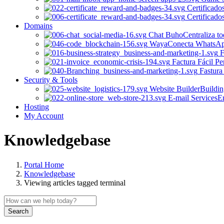
Certificado
Certificado
Domains
Chat Buho
Centraliza t
Waya
Conecta WhatsApp 
F
Factura Fácil Pe
Fastura
Security & Tools
Website Builder
Buildin
E-mail Services
Em
Hosting
My Account
Knowledgebase
Portal Home
Knowledgebase
Viewing articles tagged terminal
Search