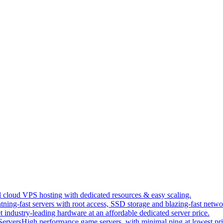
 cloud VPS hosting with dedicated resources & easy scaling.
tning-fast servers with root access, SSD storage and blazing-fast netwo
t industry-leading hardware at an affordable dedicated server price.
ervers
High performance game servers, with minimal ping at lowest pri