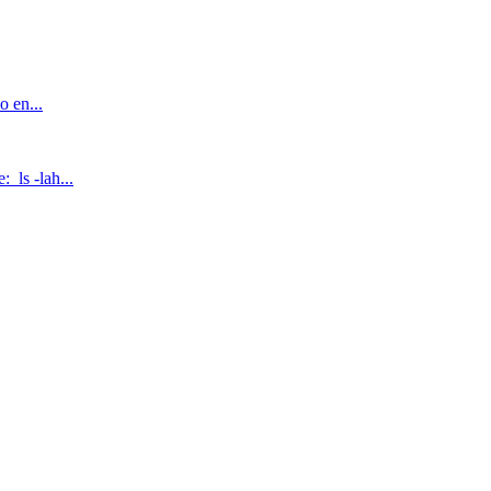
o en...
: ls -lah...