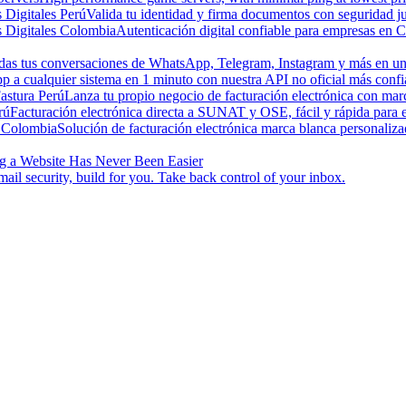
s Digitales Perú
Valida tu identidad y firma documentos con seguridad ju
s Digitales Colombia
Autenticación digital confiable para empresas en 
odas tus conversaciones de WhatsApp, Telegram, Instagram y más en una
a cualquier sistema en 1 minuto con nuestra API no oficial más confi
astura Perú
Lanza tu propio negocio de facturación electrónica con ma
rú
Facturación electrónica directa a SUNAT y OSE, fácil y rápida para
 Colombia
Solución de facturación electrónica marca blanca personaliz
g a Website Has Never Been Easier
ail security, build for you. Take back control of your inbox.