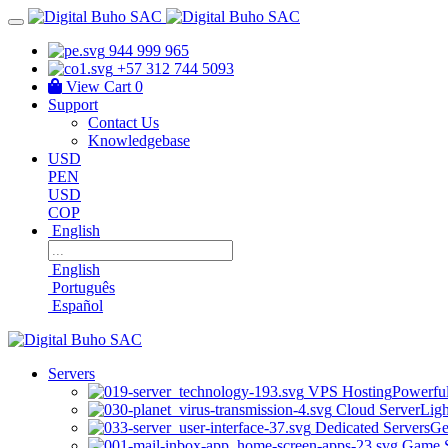
944 999 965
+57 312 744 5093
View Cart
0
Support
Contact Us
Knowledgebase
USD
PEN
USD
COP
English
English
Português
Español
Servers
VPS Hosting
Powerful
Cloud Server
Ligh
Dedicated Servers
Ge
Game S