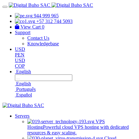
944 999 965
+57 312 744 5093
View Cart
0
Support
Contact Us
Knowledgebase
USD
PEN
USD
COP
English
English
Português
Español
Servers
VPS
Hosting
Powerful cloud VPS hosting with dedicated
resources & easy scaling.
Cloud