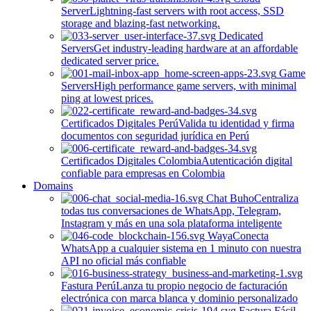
Server
Lightning-fast servers with root access, SSD
storage and blazing-fast networking.
Dedicated
Servers
Get industry-leading hardware at an affordable
dedicated server price.
Game
Servers
High performance game servers, with minimal
ping at lowest prices.
Certificados Digitales Perú
Valida tu identidad y firma
documentos con seguridad jurídica en Perú
Certificados Digitales Colombia
Autenticación digital
confiable para empresas en Colombia
Domains
Chat Buho
Centraliza
todas tus conversaciones de WhatsApp, Telegram,
Instagram y más en una sola plataforma inteligente
Waya
Conecta
WhatsApp a cualquier sistema en 1 minuto con nuestra
API no oficial más confiable
Fastura Perú
Lanza tu propio negocio de facturación
electrónica con marca blanca y dominio personalizado
Factura Fácil