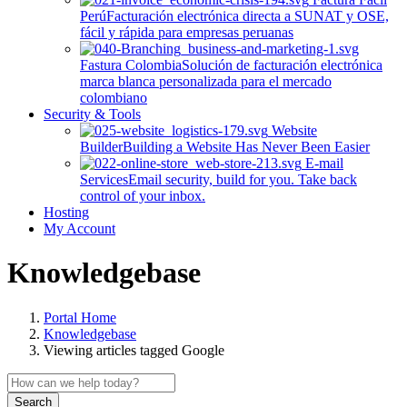
Perú
Facturación electrónica directa a SUNAT y OSE,
fácil y rápida para empresas peruanas
Fastura Colombia
Solución de facturación electrónica
marca blanca personalizada para el mercado
colombiano
Security & Tools
Website
Builder
Building a Website Has Never Been Easier
E-mail
Services
Email security, build for you. Take back
control of your inbox.
Hosting
My Account
Knowledgebase
Portal Home
Knowledgebase
Viewing articles tagged Google
Search