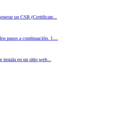
generar un CSR (Certificate...
os pasos a continuación. 1....
 instala en un sitio web...