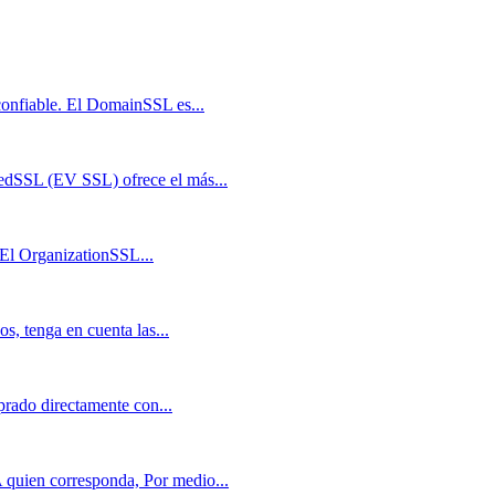
confiable. El DomainSSL es...
edSSL (EV SSL) ofrece el más...
. El OrganizationSSL...
s, tenga en cuenta las...
prado directamente con...
 quien corresponda, Por medio...