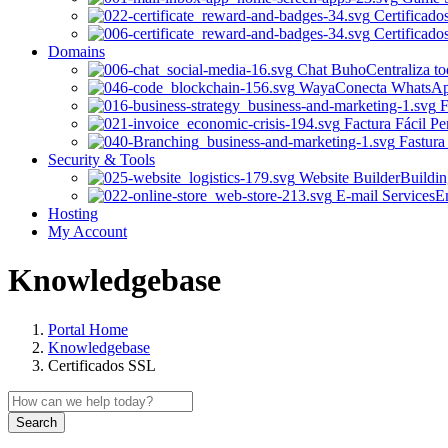
Certificado
Certificado
Domains
Chat Buho
Centraliza t
Waya
Conecta WhatsApp 
F
Factura Fácil Pe
Fastura
Security & Tools
Website Builder
Buildin
E-mail Services
Em
Hosting
My Account
Knowledgebase
Portal Home
Knowledgebase
Certificados SSL
Search