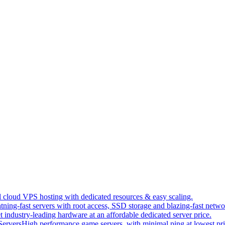
 cloud VPS hosting with dedicated resources & easy scaling.
tning-fast servers with root access, SSD storage and blazing-fast netwo
t industry-leading hardware at an affordable dedicated server price.
ervers
High performance game servers, with minimal ping at lowest pri