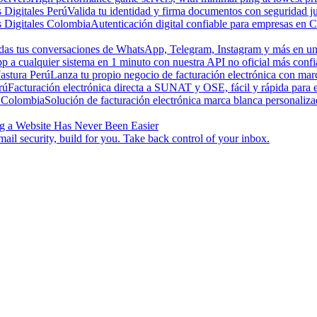
s Digitales Perú
Valida tu identidad y firma documentos con seguridad ju
s Digitales Colombia
Autenticación digital confiable para empresas en 
odas tus conversaciones de WhatsApp, Telegram, Instagram y más en una
a cualquier sistema en 1 minuto con nuestra API no oficial más confi
astura Perú
Lanza tu propio negocio de facturación electrónica con ma
rú
Facturación electrónica directa a SUNAT y OSE, fácil y rápida para
 Colombia
Solución de facturación electrónica marca blanca personaliz
g a Website Has Never Been Easier
ail security, build for you. Take back control of your inbox.