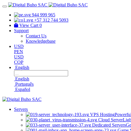
944 999 965
+57 312 744 5093
View Cart
0
Support
Contact Us
Knowledgebase
USD
PEN
USD
COP
English
English
Português
Español
Servers
VPS Hosting
Powerful
Cloud Server
Ligh
Dedicated Servers
Ge
Game S