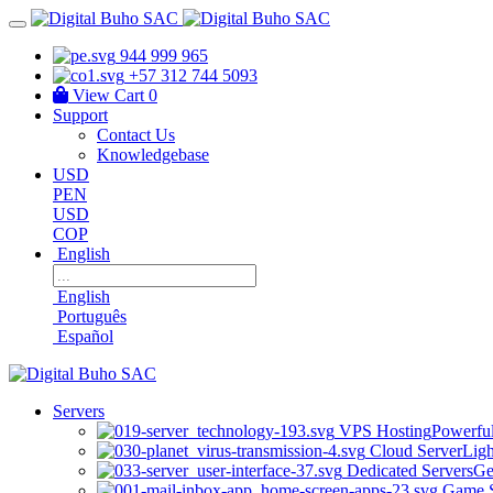
944 999 965
+57 312 744 5093
View Cart
0
Support
Contact Us
Knowledgebase
USD
PEN
USD
COP
English
English
Português
Español
Servers
VPS Hosting
Powerful
Cloud Server
Ligh
Dedicated Servers
Ge
Game S