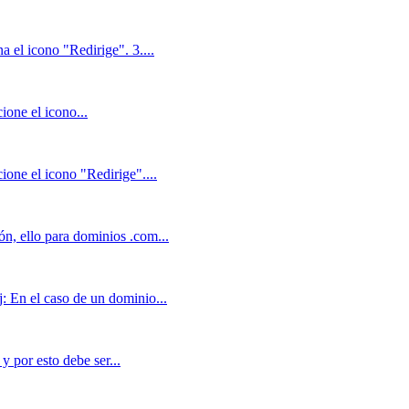
a el icono "Redirige". 3....
ione el icono...
ione el icono "Redirige"....
ón, ello para dominios .com...
: En el caso de un dominio...
y por esto debe ser...