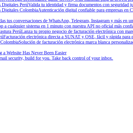
s Digitales Perú
Valida tu identidad y firma documentos con seguridad ju
s Digitales Colombia
Autenticación digital confiable para empresas en 
odas tus conversaciones de WhatsApp, Telegram, Instagram y más en una
a cualquier sistema en 1 minuto con nuestra API no oficial más confi
astura Perú
Lanza tu propio negocio de facturación electrónica con ma
rú
Facturación electrónica directa a SUNAT y OSE, fácil y rápida para
 Colombia
Solución de facturación electrónica marca blanca personaliz
g a Website Has Never Been Easier
ail security, build for you. Take back control of your inbox.