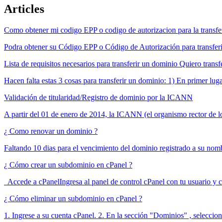
Articles
Como obtener mi codigo EPP o codigo de autorizacion para la transf
Podra obtener su Código EPP o Código de Autorización para transferi
Lista de requisitos necesarios para transferir un dominio Quiero transf
Hacen falta estas 3 cosas para transferir un dominio: 1) En primer lug
Validación de titularidad/Registro de dominio por la ICANN
A partir del 01 de enero de 2014, la ICANN (el organismo rector de l
¿ Como renovar un dominio ?
Faltando 10 dias para el vencimiento del dominio registrado a su nombr
¿ Cómo crear un subdominio en cPanel ?
Accede a cPanelIngresa al panel de control cPanel con tu usuario y 
¿ Cómo eliminar un subdominio en cPanel ?
1. Ingrese a su cuenta cPanel. 2. En la sección "Dominios" , seleccio