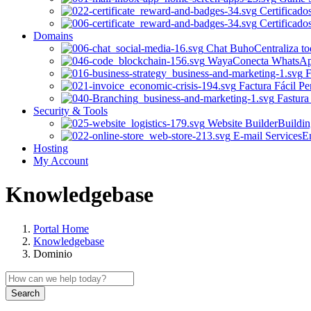
Certificado
Certificado
Domains
Chat Buho
Centraliza t
Waya
Conecta WhatsApp 
F
Factura Fácil Pe
Fastura
Security & Tools
Website Builder
Buildin
E-mail Services
Em
Hosting
My Account
Knowledgebase
Portal Home
Knowledgebase
Dominio
Search