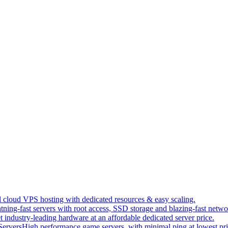
 cloud VPS hosting with dedicated resources & easy scaling.
tning-fast servers with root access, SSD storage and blazing-fast netwo
t industry-leading hardware at an affordable dedicated server price.
ervers
High performance game servers, with minimal ping at lowest pri