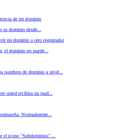
erencia de mi dominio
r su dominio desde...
erir mi dominio a otro registrador
ar, el dominio no puede...
os nombres de dominio a nivel...
e usted recibira un mail...
contraseña. Normalmente...
ne el icono "Subdominios"....