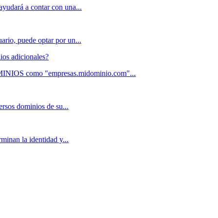
ayudará a contar con una...
ario, puede optar por un...
ios adicionales?
MINIOS como "empresas.midominio.com"...
ersos dominios de su...
minan la identidad y...