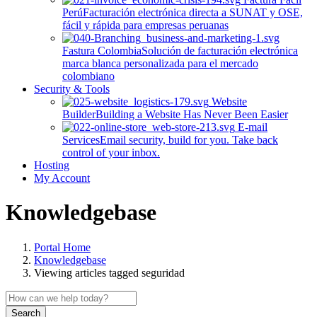
Perú
Facturación electrónica directa a SUNAT y OSE,
fácil y rápida para empresas peruanas
Fastura Colombia
Solución de facturación electrónica
marca blanca personalizada para el mercado
colombiano
Security & Tools
Website
Builder
Building a Website Has Never Been Easier
E-mail
Services
Email security, build for you. Take back
control of your inbox.
Hosting
My Account
Knowledgebase
Portal Home
Knowledgebase
Viewing articles tagged seguridad
Search