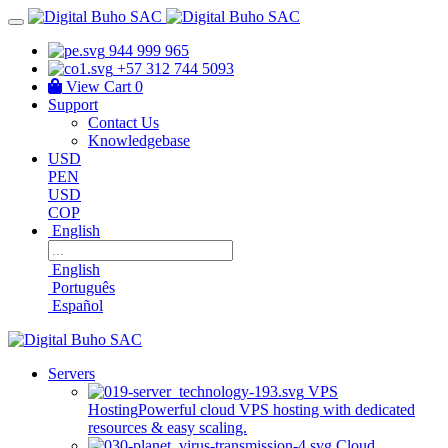
944 999 965
+57 312 744 5093
View Cart
0
Support
Contact Us
Knowledgebase
USD
PEN
USD
COP
English
English
Português
Español
Servers
VPS
Hosting
Powerful cloud VPS hosting with dedicated
resources & easy scaling.
Cloud