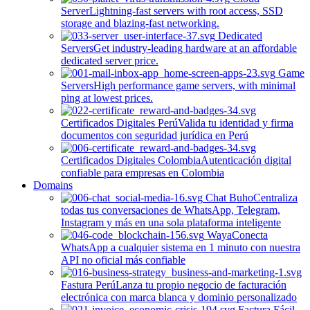
Server
Lightning-fast servers with root access, SSD
storage and blazing-fast networking.
Dedicated
Servers
Get industry-leading hardware at an affordable
dedicated server price.
Game
Servers
High performance game servers, with minimal
ping at lowest prices.
Certificados Digitales Perú
Valida tu identidad y firma
documentos con seguridad jurídica en Perú
Certificados Digitales Colombia
Autenticación digital
confiable para empresas en Colombia
Domains
Chat Buho
Centraliza
todas tus conversaciones de WhatsApp, Telegram,
Instagram y más en una sola plataforma inteligente
Waya
Conecta
WhatsApp a cualquier sistema en 1 minuto con nuestra
API no oficial más confiable
Fastura Perú
Lanza tu propio negocio de facturación
electrónica con marca blanca y dominio personalizado
Factura Fácil