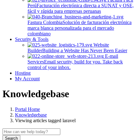
Perú
Facturación electrónica directa a SUNAT y OSE,
fácil y rápida para empresas peruanas
Fastura Colombia
Solución de facturación electrónica
marca blanca personalizada para el mercado
colombiano
Security & Tools
Website
Builder
Building a Website Has Never Been Easier
E-mail
Services
Email security, build for you. Take back
control of your inbox.
Hosting
My Account
Knowledgebase
Portal Home
Knowledgebase
Viewing articles tagged laravel
Search