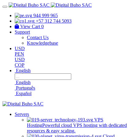
944 999 965
+57 312 744 5093
View Cart
0
Support
Contact Us
Knowledgebase
USD
PEN
USD
COP
English
English
Português
Español
Servers
VPS
Hosting
Powerful cloud VPS hosting with dedicated
resources & easy scaling.
Cloud