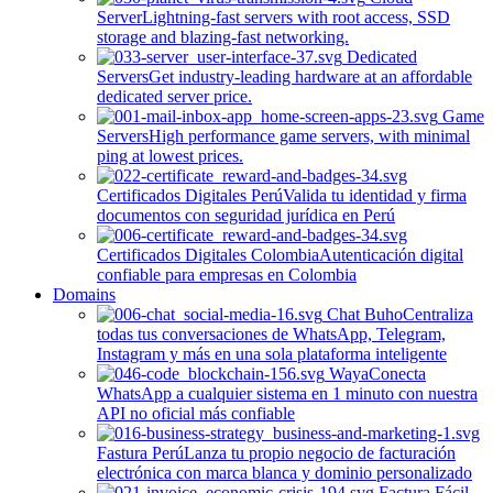
Server
Lightning-fast servers with root access, SSD
storage and blazing-fast networking.
Dedicated
Servers
Get industry-leading hardware at an affordable
dedicated server price.
Game
Servers
High performance game servers, with minimal
ping at lowest prices.
Certificados Digitales Perú
Valida tu identidad y firma
documentos con seguridad jurídica en Perú
Certificados Digitales Colombia
Autenticación digital
confiable para empresas en Colombia
Domains
Chat Buho
Centraliza
todas tus conversaciones de WhatsApp, Telegram,
Instagram y más en una sola plataforma inteligente
Waya
Conecta
WhatsApp a cualquier sistema en 1 minuto con nuestra
API no oficial más confiable
Fastura Perú
Lanza tu propio negocio de facturación
electrónica con marca blanca y dominio personalizado
Factura Fácil