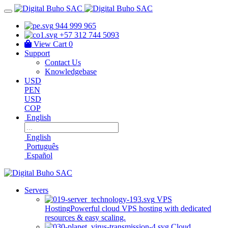
944 999 965
+57 312 744 5093
View Cart
0
Support
Contact Us
Knowledgebase
USD
PEN
USD
COP
English
English
Português
Español
Servers
VPS
Hosting
Powerful cloud VPS hosting with dedicated
resources & easy scaling.
Cloud