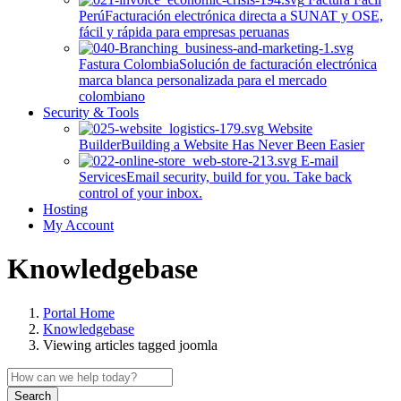
Perú
Facturación electrónica directa a SUNAT y OSE,
fácil y rápida para empresas peruanas
Fastura Colombia
Solución de facturación electrónica
marca blanca personalizada para el mercado
colombiano
Security & Tools
Website
Builder
Building a Website Has Never Been Easier
E-mail
Services
Email security, build for you. Take back
control of your inbox.
Hosting
My Account
Knowledgebase
Portal Home
Knowledgebase
Viewing articles tagged joomla
Search