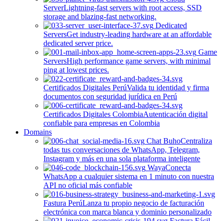
Server
Lightning-fast servers with root access, SSD
storage and blazing-fast networking.
Dedicated
Servers
Get industry-leading hardware at an affordable
dedicated server price.
Game
Servers
High performance game servers, with minimal
ping at lowest prices.
Certificados Digitales Perú
Valida tu identidad y firma
documentos con seguridad jurídica en Perú
Certificados Digitales Colombia
Autenticación digital
confiable para empresas en Colombia
Domains
Chat Buho
Centraliza
todas tus conversaciones de WhatsApp, Telegram,
Instagram y más en una sola plataforma inteligente
Waya
Conecta
WhatsApp a cualquier sistema en 1 minuto con nuestra
API no oficial más confiable
Fastura Perú
Lanza tu propio negocio de facturación
electrónica con marca blanca y dominio personalizado
Factura Fácil