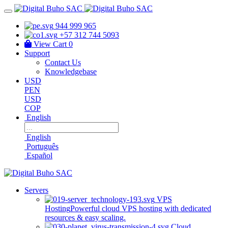
944 999 965
+57 312 744 5093
View Cart
0
Support
Contact Us
Knowledgebase
USD
PEN
USD
COP
English
English
Português
Español
Servers
VPS
Hosting
Powerful cloud VPS hosting with dedicated
resources & easy scaling.
Cloud