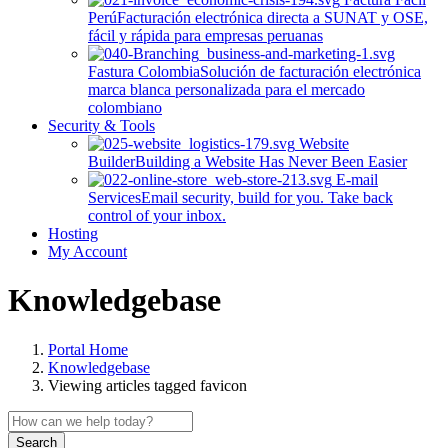
Perú
Facturación electrónica directa a SUNAT y OSE,
fácil y rápida para empresas peruanas
Fastura Colombia
Solución de facturación electrónica
marca blanca personalizada para el mercado
colombiano
Security & Tools
Website
Builder
Building a Website Has Never Been Easier
E-mail
Services
Email security, build for you. Take back
control of your inbox.
Hosting
My Account
Knowledgebase
Portal Home
Knowledgebase
Viewing articles tagged favicon
Search