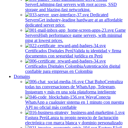
Server
Lightning-fast servers with root access, SSD
storage and blazing-fast networking.
Dedicated
Servers
Get industry-leading hardware at an affordable
dedicated server price.
Game
Servers
High performance game servers, with minimal
ping at lowest prices.
Certificados Digitales Perú
Valida tu identidad y firma
documentos con seguridad jurídica en Perú
Certificados Digitales Colombia
Autenticación digital
confiable para empresas en Colombia
Domains
Chat Buho
Centraliza
todas tus conversaciones de WhatsApp, Telegram,
Instagram y más en una sola plataforma inteligente
Waya
Conecta
WhatsApp a cualquier sistema en 1 minuto con nuestra
API no oficial más confiable
Fastura Perú
Lanza tu propio negocio de facturación
electrónica con marca blanca y dominio personalizado
Factura Fácil