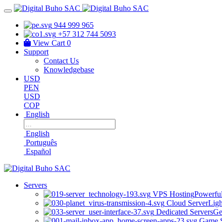
944 999 965
+57 312 744 5093
View Cart
0
Support
Contact Us
Knowledgebase
USD
PEN
USD
COP
English
English
Português
Español
Servers
VPS Hosting
Powerful
Cloud Server
Ligh
Dedicated Servers
Ge
Game S