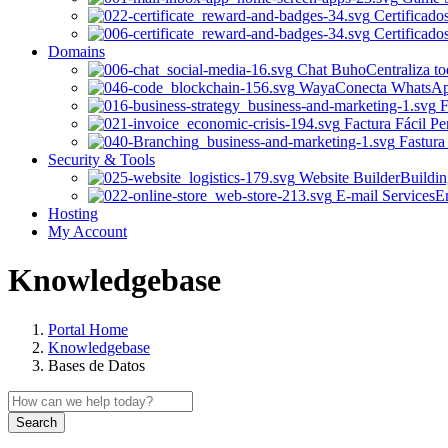
Certificado
Certificado
Domains
Chat Buho
Centraliza t
Waya
Conecta WhatsApp 
F
Factura Fácil Pe
Fastura
Security & Tools
Website Builder
Buildin
E-mail Services
Em
Hosting
My Account
Knowledgebase
Portal Home
Knowledgebase
Bases de Datos
Search