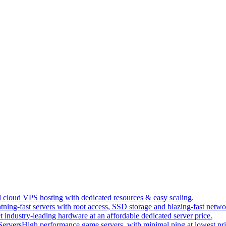
 cloud VPS hosting with dedicated resources & easy scaling.
tning-fast servers with root access, SSD storage and blazing-fast netwo
t industry-leading hardware at an affordable dedicated server price.
ervers
High performance game servers, with minimal ping at lowest pri