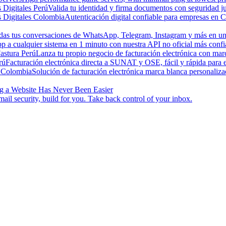
s Digitales Perú
Valida tu identidad y firma documentos con seguridad ju
s Digitales Colombia
Autenticación digital confiable para empresas en 
odas tus conversaciones de WhatsApp, Telegram, Instagram y más en una
a cualquier sistema en 1 minuto con nuestra API no oficial más confi
astura Perú
Lanza tu propio negocio de facturación electrónica con ma
rú
Facturación electrónica directa a SUNAT y OSE, fácil y rápida para
 Colombia
Solución de facturación electrónica marca blanca personaliz
g a Website Has Never Been Easier
ail security, build for you. Take back control of your inbox.