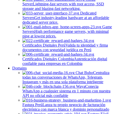
Server
Lightning-fast servers with root access, SSD
storage and blazing-fast networking.
Dedicated
Servers
Get industry-leading hardware at an affordable
dedicated server price.
Game
Servers
High performance game servers, with minimal
ping at lowest prices.
Certificados Digitales Perú
Valida tu identidad y firma
documentos con seguridad jurídica en Perú
Certificados Digitales Colombia
Autenticación digital
confiable para empresas en Colombia
Domains
Chat Buho
Centraliza
todas tus conversaciones de WhatsApp, Telegram,
Instagram y más en una sola plataforma inteligente
Waya
Conecta
WhatsApp a cualquier sistema en 1 minuto con nuestra
API no oficial más confiable
Fastura Perú
Lanza tu propio negocio de facturación
electrónica con marca blanca y dominio personalizado
Factura Fácil