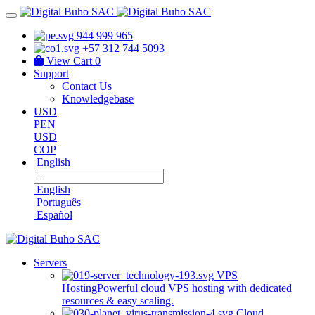
944 999 965
+57 312 744 5093
View Cart
0
Support
Contact Us
Knowledgebase
USD
PEN
USD
COP
English
English
Português
Español
Servers
VPS
Hosting
Powerful cloud VPS hosting with dedicated
resources & easy scaling.
Cloud