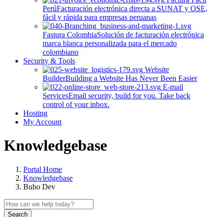
Perú
Facturación electrónica directa a SUNAT y OSE,
fácil y rápida para empresas peruanas
Fastura Colombia
Solución de facturación electrónica
marca blanca personalizada para el mercado
colombiano
Security & Tools
Website
Builder
Building a Website Has Never Been Easier
E-mail
Services
Email security, build for you. Take back
control of your inbox.
Hosting
My Account
Knowledgebase
Portal Home
Knowledgebase
Buho Dev
Search